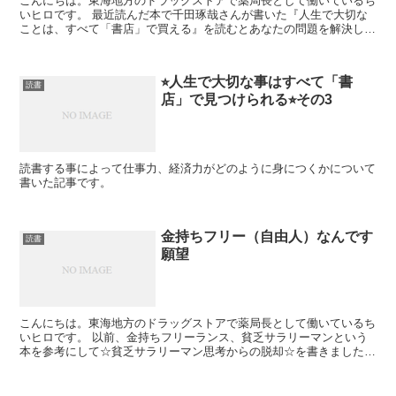
こんにちは。東海地方のドラッグストアで薬局長として働いているち
いヒロです。 最近読んだ本で千田琢哉さんが書いた『人生で大切な
ことは、すべて「書店」で買える』を読むとあなたの問題を解決して
くれるかもしれません。 「成長力...
⭐︎人生で大切な事はすべて「書
読書
店」で見つけられる⭐︎その3
読書する事によって仕事力、経済力がどのように身につくかについて
書いた記事です。
金持ちフリー（自由人）なんです
読書
願望
こんにちは。東海地方のドラッグストアで薬局長として働いているち
いヒロです。 以前、金持ちフリーランス、貧乏サラリーマンという
本を参考にして☆貧乏サラリーマン思考からの脱却☆を書きました。
今回はフリーランスとはなにかについて書...